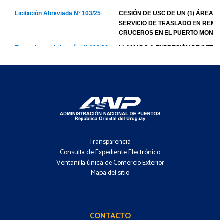
Footer
-
Transparencia
Menú
Consulta de Expediente Electrónico
Ventanilla única de Comercio Exterior
Mapa del sitio
Footer
-
Contacto
CONTACTO