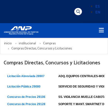
Pasar
ES
al
EN
Menú
Alternado
contenido
Superior
de
principal
Menú
idioma
Principal
(Content)
inicio
institucional
Compras
Compras Directas, Concursos y Licitaciones
Compras Directas, Concursos y Licitaciones