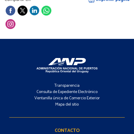
Footer
-
Transparencia
Menú
Consulta de Expediente Electrónico
Ventanilla única de Comercio Exterior
Mapa del sitio
Footer
-
Contacto
CONTACTO