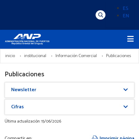
Pasar
ES
al
EN
Menú
Alternado
contenido
Superior
de
principal
Menú
idioma
Principal
(Content)
inicio
institucional
Información Comercial
Publicaciones
Publicaciones
Newsletter
Cifras
Última actualización: 15/06/2026
Compartir en:
Imprimir página