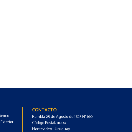
Footer
Footer
CONTACTO
rónico
-
-
Rambla 25 de Agosto de 1825 N° 160.
Exterior
Código Postal: 11000
Menú
Contacto
Montevideo - Uruguay