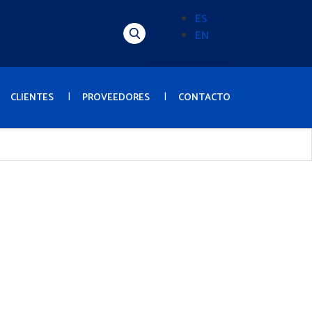
ES
EN
Alternador
de
idioma
(Content)
CLIENTES
PROVEEDORES
CONTACTO