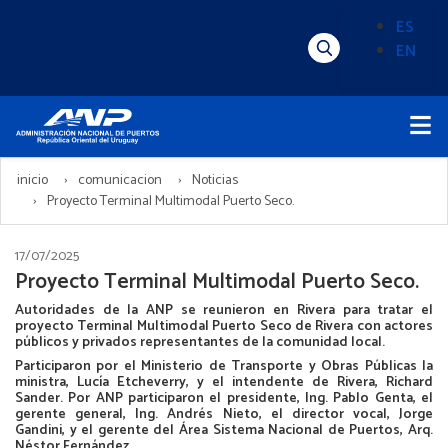
Pasar
ES
al
EN
Menú
Alternado
contenido
Superior
de
principal
Menú
idioma
Principal
(Content)
inicio
comunicacion
Noticias
Proyecto Terminal Multimodal Puerto Seco.
17/07/2025
Proyecto Terminal Multimodal Puerto Seco.
Autoridades de la ANP se reunieron en Rivera para tratar el
proyecto Terminal Multimodal Puerto Seco de Rivera con actores
públicos y privados representantes de la comunidad local.
Participaron por el Ministerio de Transporte y Obras Públicas la
ministra, Lucía Etcheverry, y el intendente de Rivera, Richard
Sander. Por ANP participaron el presidente, Ing. Pablo Genta, el
gerente general, Ing. Andrés Nieto, el director vocal, Jorge
Gandini, y el gerente del Área Sistema Nacional de Puertos, Arq.
Néstor Fernández.