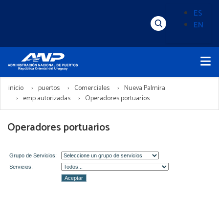
Pasar
ES
al
EN
Menú
Alternado
contenido
Superior
de
principal
Menú
idioma
Principal
(Content)
inicio
puertos
Comerciales
Nueva Palmira
emp autorizadas
Operadores portuarios
Operadores portuarios