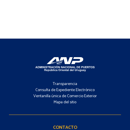
Footer
-
Transparencia
Menú
Consulta de Expediente Electrónico
Ventanilla única de Comercio Exterior
Mapa del sitio
Footer
-
Contacto
CONTACTO