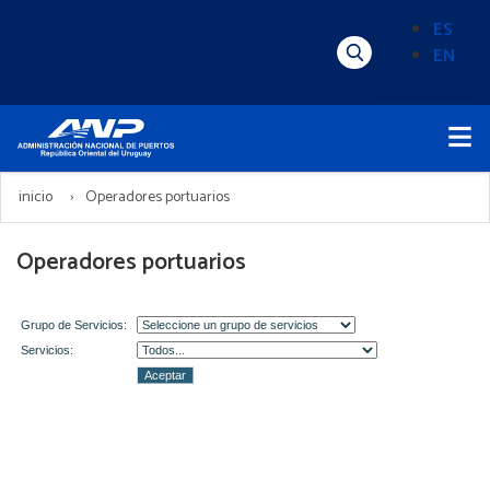
Pasar
ES
al
EN
Menú
Alternado
contenido
Superior
de
principal
Menú
idioma
Principal
(Content)
inicio
Operadores portuarios
Operadores portuarios