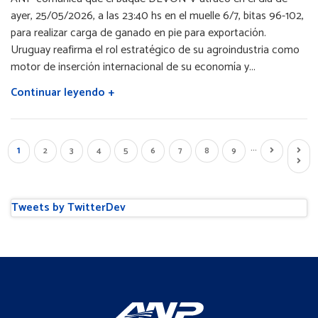
ayer, 25/05/2026, a las 23:40 hs en el muelle 6/7, bitas 96-102,
para realizar carga de ganado en pie para exportación.
Uruguay reafirma el rol estratégico de su agroindustria como
motor de inserción internacional de su economía y...
Continuar leyendo +
…
Página
1
Page
2
Page
3
Page
4
Page
5
Page
6
Page
7
Page
8
Page
9
Siguiente
Últim
actual
página
págin
Tweets by TwitterDev