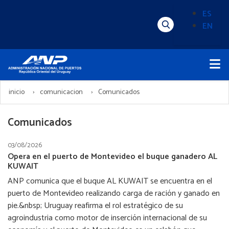
Pasar
ES
al
EN
Menú
Alternado
contenido
Superior
de
principal
Menú
idioma
Principal
(Content)
inicio
comunicacion
Comunicados
Comunicados
03/08/2026
Opera en el puerto de Montevideo el buque ganadero AL
KUWAIT
ANP comunica que el buque AL KUWAIT se encuentra en el
puerto de Montevideo realizando carga de ración y ganado en
pie.&nbsp; Uruguay reafirma el rol estratégico de su
agroindustria como motor de inserción internacional de su