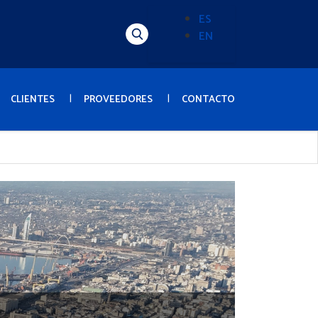
ES
EN
Alternador
de
idioma
(Content)
CLIENTES
PROVEEDORES
CONTACTO