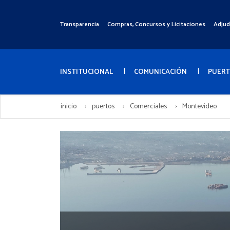
Pasar
al
Transparencia
Compras, Concursos y Licitaciones
Adjud
Menú
contenido
Superior
principal
Menú
Principal
INSTITUCIONAL
COMUNICACIÓN
PUER
inicio
puertos
Comerciales
Montevideo