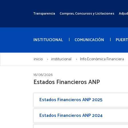
Pasar
al
Transparencia
Compras, Concursos y Licitaciones
Adjud
Menú
contenido
Superior
principal
Menú
Principal
INSTITUCIONAL
COMUNICACIÓN
PUER
inicio
institucional
Info Económica Financiera
16/06/2026
Estados Financieros ANP
Estados Financieros ANP 2025
Estados Financieros ANP 2024