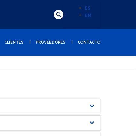
ES
EN
Alternador
de
idioma
(Content)
CLIENTES
PROVEEDORES
CONTACTO