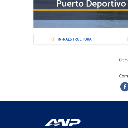
Puerto Deportivo
Menú
INFRAESTRUCTURA
Sección
Puerto
Últim
Comp