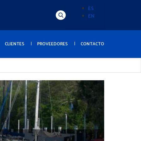
ES
EN
Alternador
de
idioma
(Content)
CLIENTES
PROVEEDORES
CONTACTO