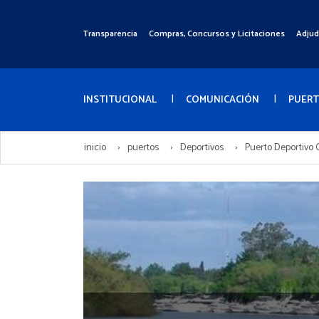
Pasar
al
Transparencia
Compras, Concursos y Licitaciones
Adjud
Menú
contenido
Superior
principal
Menú
Principal
INSTITUCIONAL
COMUNICACIÓN
PUER
inicio
puertos
Deportivos
Puerto Deportivo