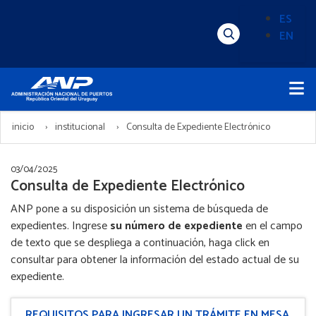
Pasar
ES
al
EN
Menú
Alternado
contenido
Superior
de
principal
Menú
idioma
Principal
(Content)
inicio
institucional
Consulta de Expediente Electrónico
03/04/2025
Consulta de Expediente Electrónico
ANP pone a su disposición un sistema de búsqueda de
expedientes. Ingrese
su número de expediente
en el campo
de texto que se despliega a continuación, haga click en
consultar para obtener la información del estado actual de su
expediente.
REQUISITOS PARA INGRESAR UN TRÁMITE EN MESA