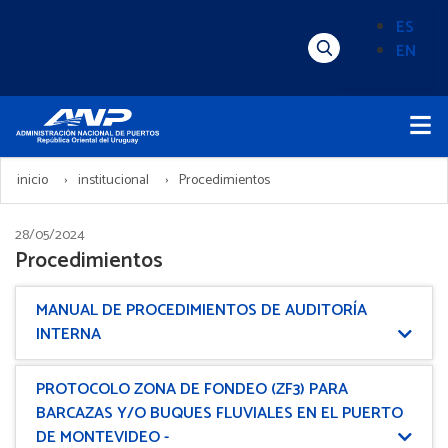
Pasar
ES
al
EN
Menú
Alternado
contenido
Superior
de
principal
Menú
idioma
Principal
(Content)
inicio
institucional
Procedimientos
28/05/2024
Procedimientos
MANUAL DE PROCEDIMIENTOS DE AUDITORÍA
INTERNA
PROTOCOLO ZONA DE FONDEO (ZF3) PARA
BARCAZAS Y/O BUQUES FLUVIALES EN EL PUERTO
DE MONTEVIDEO -