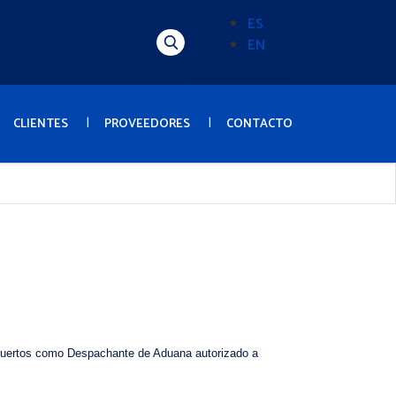
ES
EN
Alternador
de
idioma
(Content)
CLIENTES
PROVEEDORES
CONTACTO
de Puertos como Despachante de Aduana autorizado a