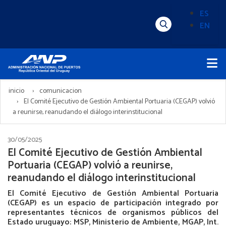
Pasar
ES
al
EN
Menú
Alternado
contenido
Superior
de
principal
Menú
idioma
Principal
(Content)
inicio
comunicacion
El Comité Ejecutivo de Gestión Ambiental Portuaria (CEGAP) volvió
a reunirse, reanudando el diálogo interinstitucional
30/05/2025
El Comité Ejecutivo de Gestión Ambiental
Portuaria (CEGAP) volvió a reunirse,
reanudando el diálogo interinstitucional
El Comité Ejecutivo de Gestión Ambiental Portuaria
(CEGAP) es un espacio de participación integrado por
representantes técnicos de organismos públicos del
Estado uruguayo: MSP, Ministerio de Ambiente, MGAP, Int.