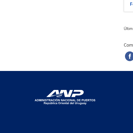
F
Últim
Comp