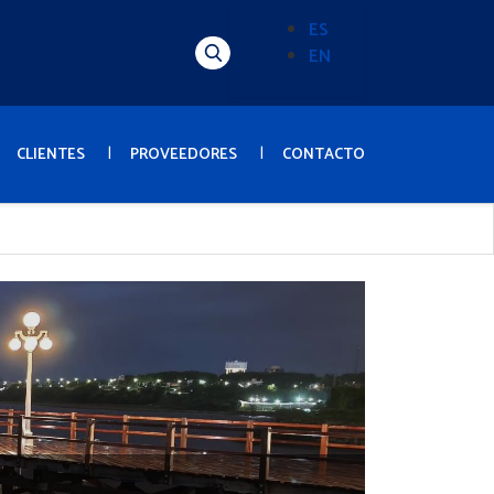
ES
EN
Alternador
de
idioma
(Content)
CLIENTES
PROVEEDORES
CONTACTO