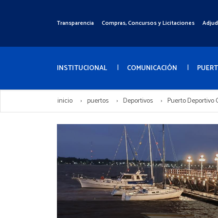
Pasar
al
Transparencia
Compras, Concursos y Licitaciones
Adjud
Menú
contenido
Superior
principal
Menú
Principal
INSTITUCIONAL
COMUNICACIÓN
PUER
inicio
puertos
Deportivos
Puerto Deportivo 