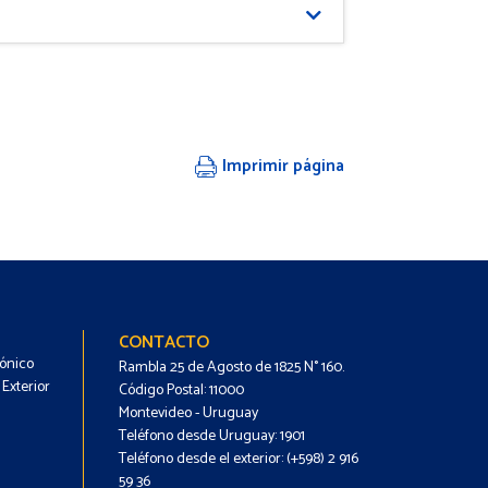
Imprimir página
Footer
Footer
CONTACTO
rónico
-
-
Rambla 25 de Agosto de 1825 N° 160.
Exterior
Código Postal: 11000
Menú
Contacto
Montevideo - Uruguay
Teléfono desde Uruguay: 1901
Teléfono desde el exterior: (+598) 2 916
59 36