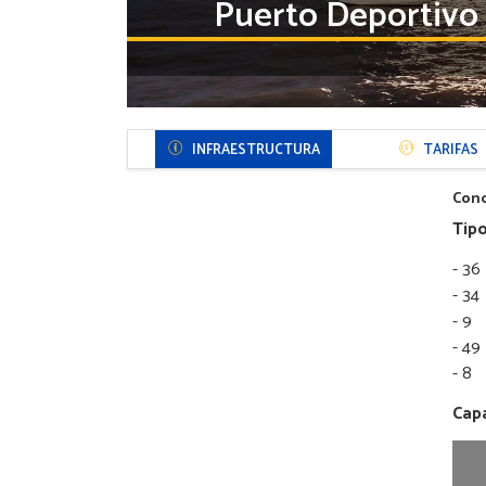
Puerto Deportivo 
Menú
INFRAESTRUCTURA
TARIFAS
Sección
Puerto
Cond
Tipo
- 36
- ⁠3
- ⁠9
- ⁠4
- ⁠8
Cap