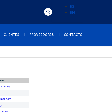
ES
EN
Alternador
de
idioma
(Content)
CLIENTES
PROVEEDORES
CONTACTO