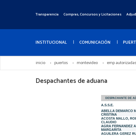
Pasar
al
Transparencia
Compras, Concursos y Licitaciones
Adjud
Menú
contenido
Superior
principal
Menú
Principal
INSTITUCIONAL
COMUNICACIÓN
PUER
inicio
puertos
montevideo
emp autorizada
Despachantes de aduana