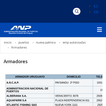
Pasar
ES
al
EN
Menú
Alternado
contenido
Superior
de
principal
Menú
idioma
Principal
(Content)
inicio
puertos
nueva palmira
emp autorizadas
Armadores
Armadores