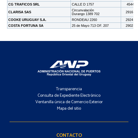
Footer
-
Transparencia
Menú
Consulta de Expediente Electrónico
Ventanilla única de Comercio Exterior
Mapa del sitio
Footer
-
Contacto
CONTACTO