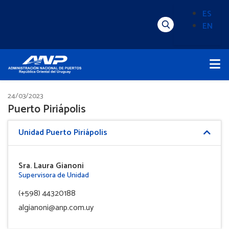
Pasar
ES
al
EN
Menú
Alternado
contenido
Superior
de
principal
Menú
idioma
Principal
(Content)
24/03/2023
Puerto Piriápolis
Unidad Puerto Piriápolis
Sra. Laura Gianoni
Supervisora de Unidad
(+598) 44320188
algianoni@anp.com.uy