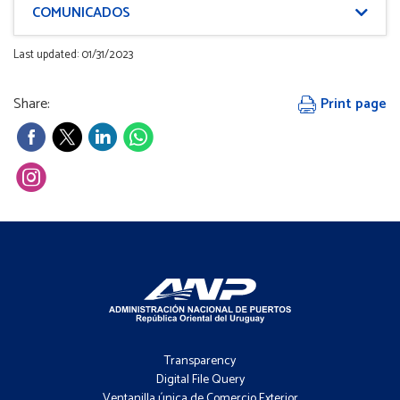
COMUNICADOS
Last updated: 01/31/2023
Share:
Print page
Footer
-
Transparency
Menú
Digital File Query
Ventanilla única de Comercio Exterior