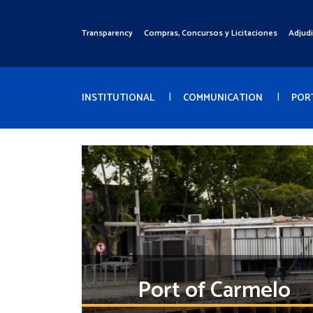
Pasar
al
Transparency
Compras, Concursos y Licitaciones
Adjud
Menú
contenido
Superior
principal
Menú
Principal
INSTITUTIONAL
COMMUNICATION
POR
Port of Carmelo