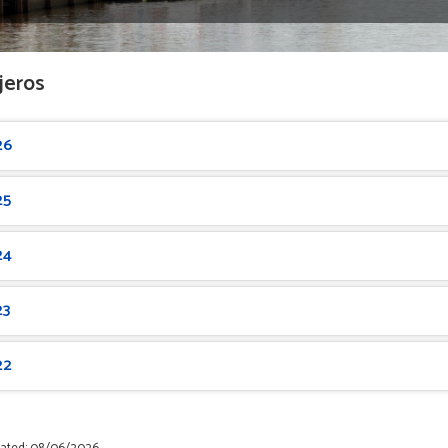
jeros
26
25
24
23
22