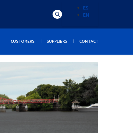
ES
EN
Alternador
de
idioma
(Content)
CUSTOMERS
SUPPLIERS
CONTACT