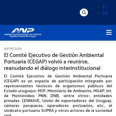
Pasar
ES
al
EN
Menú
Alternado
contenido
Superior
de
principal
Menú
idioma
Principal
(Content)
30/05/2025
El Comité Ejecutivo de Gestión Ambiental
Portuaria (CEGAP) volvió a reunirse,
reanudando el diálogo interinstitucional
El Comité Ejecutivo de Gestión Ambiental Portuaria
(CEGAP) es un espacio de participación integrado por
representantes técnicos de organismos públicos del
Estado uruguayo: MSP, Ministerio de Ambiente, MGAP, Int.
de Montevideo, PNN, DNB, -entre otros-, entidades
privadas: CENNAVE, Unión de exportadores del Uruguay,
cámaras pesqueras, operadores portuarios, etc., el
sindicato portuario SUPRA y otros actores de la sociedad
civil.