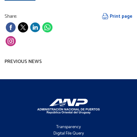
Share:
Print page
PREVIOUS NEWS
Footer
-
Transparency
Menú
Digital File Query