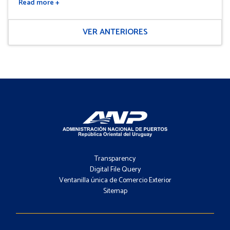
Read more +
VER ANTERIORES
Footer
-
Transparency
Menú
Digital File Query
Ventanilla única de Comercio Exterior
Sitemap
Footer
-
Contacto