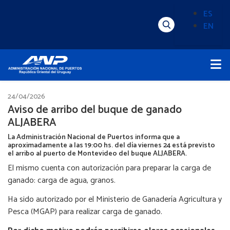
Pasar
ES
al
EN
Menú
Alternado
contenido
Superior
de
principal
Menú
idioma
Principal
(Content)
24/04/2026
Aviso de arribo del buque de ganado
ALJABERA
La Administración Nacional de Puertos informa que a
aproximadamente a las 19:00 hs. del día viernes 24 está previsto
el arribo al puerto de Montevideo del buque ALJABERA.
El mismo cuenta con autorización para preparar la carga de
ganado: carga de agua, granos.
Ha sido autorizado por el Ministerio de Ganadería Agricultura y
Pesca (MGAP) para realizar carga de ganado.