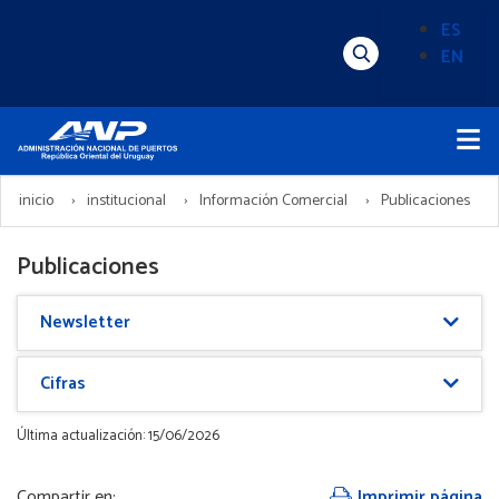
Pasar
ES
al
EN
Menú
Alternado
contenido
Superior
de
principal
Menú
idioma
Principal
(Content)
inicio
institucional
Información Comercial
Publicaciones
Publicaciones
Newsletter
Cifras
Última actualización: 15/06/2026
Compartir en:
Imprimir página