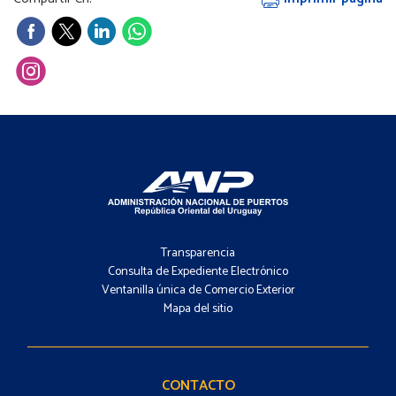
Footer
-
Transparencia
Menú
Consulta de Expediente Electrónico
Ventanilla única de Comercio Exterior
Mapa del sitio
Footer
-
Contacto
CONTACTO