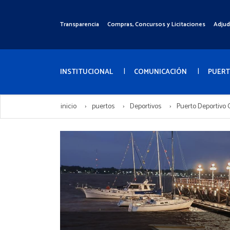
Pasar
al
Transparencia
Compras, Concursos y Licitaciones
Adjud
Menú
contenido
Superior
principal
Menú
Principal
INSTITUCIONAL
COMUNICACIÓN
PUER
inicio
puertos
Deportivos
Puerto Deportivo 