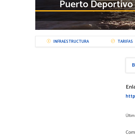
Puerto Deportivo 
Menú
INFRAESTRUCTURA
TARIFAS
Sección
Puerto
B
Enl
htt
Últim
Comp