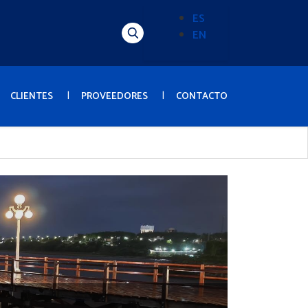
ES
EN
Alternador
de
idioma
(Content)
CLIENTES
PROVEEDORES
CONTACTO