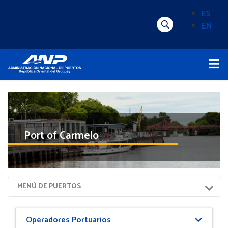
Pasar
ES
al
EN
Menú
Alternado
contenido
Superior
de
principal
Menú
idioma
Principal
(Content)
Port of Carmelo
Menú
MENÚ DE PUERTOS
Sección
Puerto
Operadores Portuarios