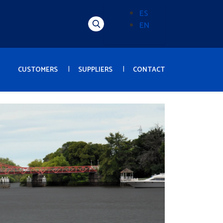
ES
EN
Alternador
de
idioma
(Content)
CUSTOMERS
SUPPLIERS
CONTACT