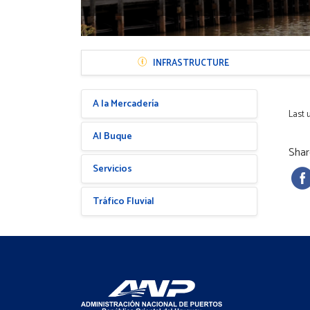
Menú
INFRASTRUCTURE
Sección
Puerto
Menú
A la Mercadería
Hijos
Last 
Al Buque
Shar
Servicios
Tráfico Fluvial