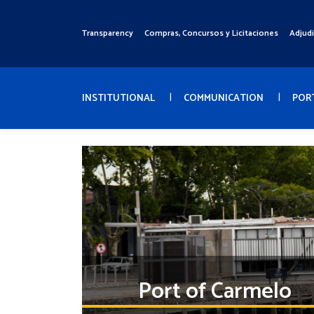
Pasar
al
Transparency
Compras, Concursos y Licitaciones
Adjud
Menú
contenido
Superior
principal
Menú
Principal
INSTITUTIONAL
COMMUNICATION
POR
Port of Carmelo