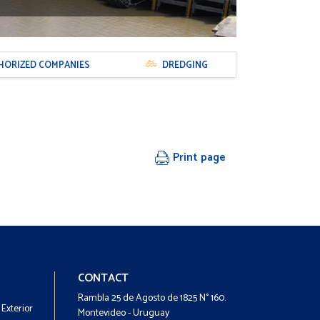
HORIZED COMPANIES
DREDGING
Print page
Footer
Footer
CONTACT
-
-
Rambla 25 de Agosto de 1825 N° 160.
Exterior
Menú
Contacto
Montevideo - Uruguay