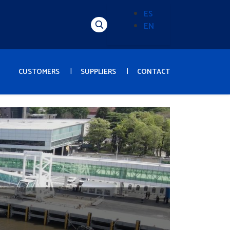
ES
EN
Alternador
de
idioma
(Content)
CUSTOMERS
SUPPLIERS
CONTACT