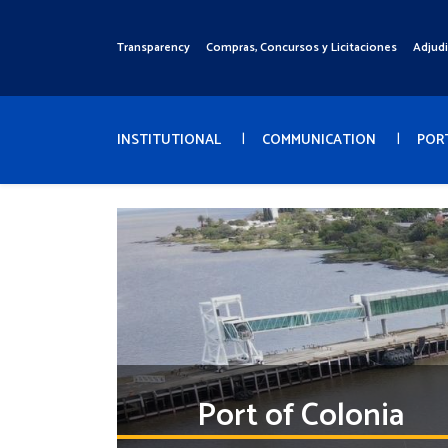
Pasar
al
Transparency
Compras, Concursos y Licitaciones
Adjud
Menú
contenido
Superior
principal
Menú
Principal
INSTITUTIONAL
COMMUNICATION
POR
Port of Colonia