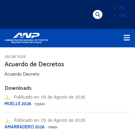
Pasar
ES
al
EN
Menú
Alternado
contenido
Superior
de
principal
Menú
idioma
Principal
(Content)
05/08/2026
Acuerdo de Decretos
Acuerdo Decreto
Downloads
Publicado en:
05 de Agosto de 2026
MUELLE 2026
(132kb)
Publicado en:
05 de Agosto de 2026
AMARRADERO 2026
(116kb)