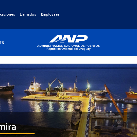
icaciones
Llamados
Employees
TS
mira