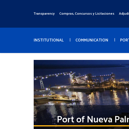
Pasar
al
Transparency
Compras, Concursos y Licitaciones
Adjud
Menú
contenido
Superior
principal
Menú
Principal
INSTITUTIONAL
COMMUNICATION
POR
Port of Nueva Pal