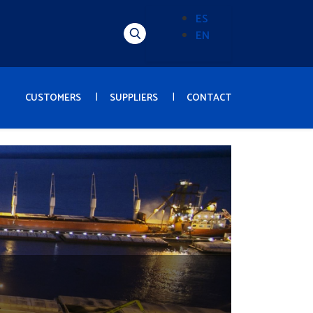
ES
EN
Alternador
de
idioma
(Content)
CUSTOMERS
SUPPLIERS
CONTACT