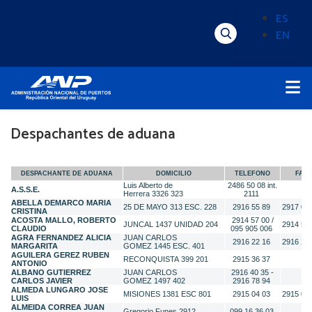
Pasar
ES
al
EN
Menú
Alternado
contenido
Superior
de
principal
Menú
idioma
Principal
(Content)
Despachantes de aduana