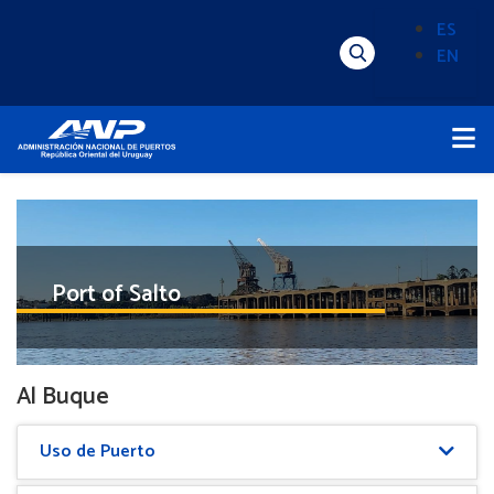
Pasar
ES
al
EN
Menú
Alternado
contenido
Superior
de
principal
Menú
idioma
Principal
(Content)
Port of Salto
Al Buque
Uso de Puerto