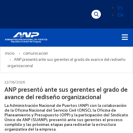
Pasar
ES
al
EN
Menú
Alternado
contenido
Superior
de
principal
Menú
idioma
Principal
(Content)
inicio
comunicacion
ANP presentó ante sus gerentes el grado de avance del rediseño
organizacional
22/05/2026
ANP presentó ante sus gerentes el grado de
avance del rediseño organizacional
La Administración Nacional de Puertos (ANP) con la colaboración
de la Oficina Nacional del Servicio Civil (ONSC), la Oficina de
Planeamiento y Presupuesto (OPP) y la participación del Sindicato
Único de ANP (SUANP), presentó ante sus gerentes el proceso
cumplido y las próximas etapas para rediseñar la estructura
organizativa del la empresa.