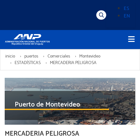
Pasar
ES
al
EN
Menú
Alternado
contenido
Superior
de
principal
Menú
idioma
Principal
(Content)
inicio
puertos
Comerciales
Montevideo
ESTADÍSTICAS
MERCADERIA PELIGROSA
Puerto de Montevideo
MERCADERIA PELIGROSA