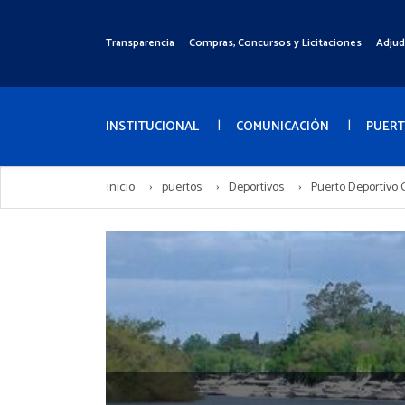
Pasar
al
Transparencia
Compras, Concursos y Licitaciones
Adjud
Menú
contenido
Superior
principal
Menú
Principal
INSTITUCIONAL
COMUNICACIÓN
PUER
inicio
puertos
Deportivos
Puerto Deportivo