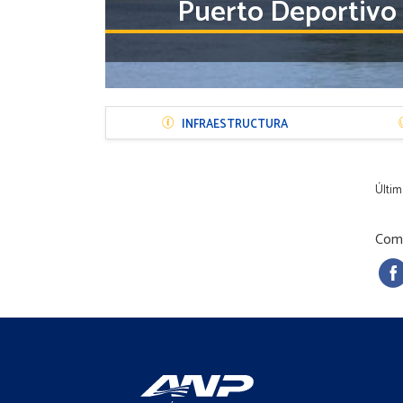
Puerto Deportivo
Menú
INFRAESTRUCTURA
Sección
Puerto
Últim
Comp