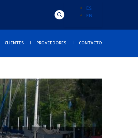
ES
EN
Alternador
de
idioma
(Content)
CLIENTES
PROVEEDORES
CONTACTO