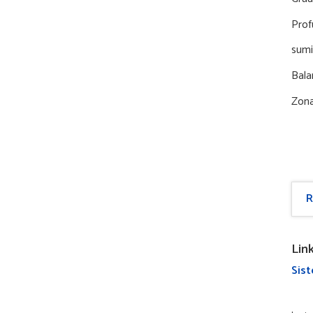
Pro
sumi
Bala
Zona
R
Lin
Sist