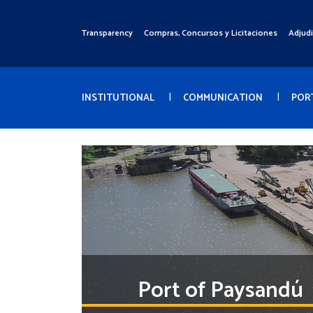
Pasar
al
Transparency
Compras, Concursos y Licitaciones
Adjud
Menú
contenido
Superior
principal
Menú
Principal
INSTITUTIONAL
COMMUNICATION
POR
Port of Paysandú