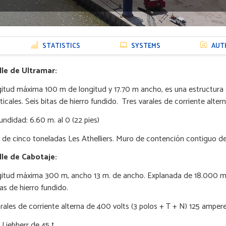
STATISTICS
SYSTEMS
AUT
lle de Ultramar:
gitud máxima
100 m de longitud y
17.70 m ancho, es una estructura
rticales. Seis bitas de hierro fundido. Tres varales de corriente alte
undidad:
6.60 m
. al 0 (
22 pies
)
 de cinco toneladas Les Athelliers. Muro de contención contiguo d
le de Cabotaje:
itud máxima 300 m, ancho
13 m
. de ancho. Explanada de 18.000 
tas de hierro fundido.
arales de corriente alterna de 400 volts (3 polos + T + N) 125 amper
 Liebherr de 45 t.