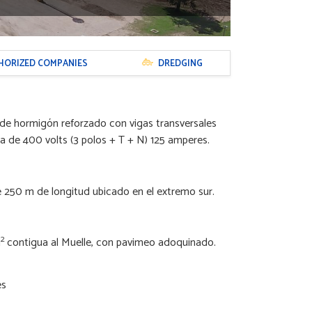
HORIZED COMPANIES
DREDGING
 de hormigón reforzado con vigas transversales
rna de 400 volts (3 polos + T + N) 125 amperes.
e
250 m
de longitud ubicado en el extremo sur.
2
m
contigua al Muelle, con pavimeo adoquinado.
es