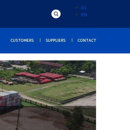
ES
EN
Alternador
de
idioma
(Content)
CUSTOMERS
SUPPLIERS
CONTACT