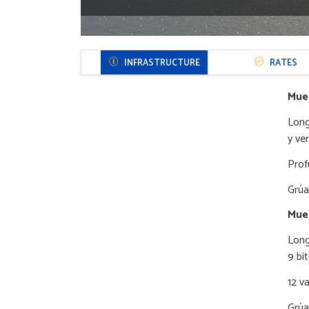
Menú
INFRASTRUCTURE
RATES
Sección
Puerto
Mue
Lon
y ve
Prof
Grúa
Muel
Long
9 bi
12 v
Grúa