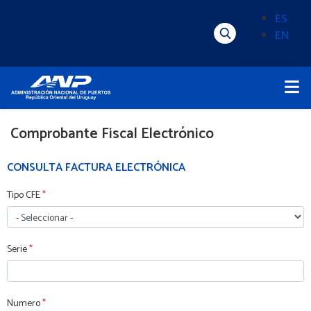
Pasar
ES
al
EN
Menú
Alternado
contenido
Superior
de
principal
Menú
idioma
Principal
(Content)
Comprobante Fiscal Electrónico
CONSULTA FACTURA ELECTRÓNICA
Tipo CFE
*
Serie
*
Numero
*