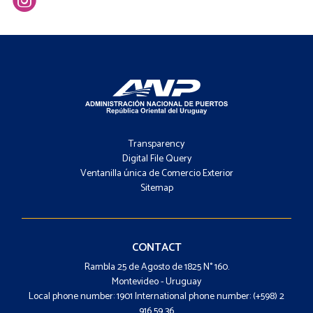
Footer
-
Transparency
Menú
Digital File Query
Ventanilla única de Comercio Exterior
Sitemap
Footer
-
Contacto
CONTACT
Rambla 25 de Agosto de 1825 N° 160.
Montevideo - Uruguay
Local phone number: 1901 International phone number: (+598) 2
916 59 36