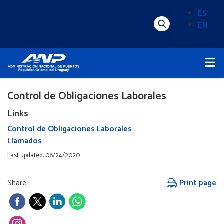
Pasar
ES
al
EN
Menú
Alternado
contenido
Superior
de
principal
Menú
idioma
Principal
(Content)
Control de Obligaciones Laborales
Links
Control de Obligaciones Laborales
Llamados
Last updated: 08/24/2020
Share:
Print page