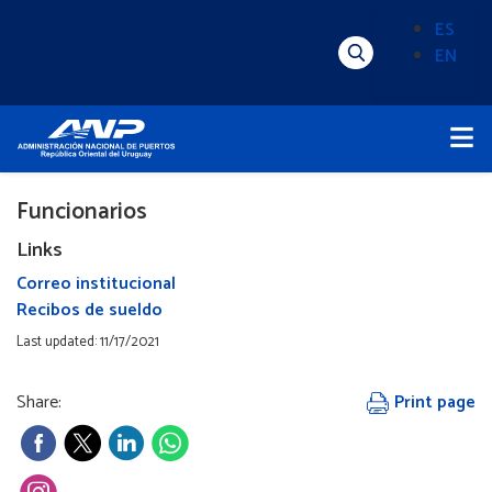
Pasar
ES
al
EN
Menú
Alternado
contenido
Superior
de
principal
Menú
idioma
Principal
(Content)
Funcionarios
Links
Correo institucional
Recibos de sueldo
Last updated: 11/17/2021
Share:
Print page