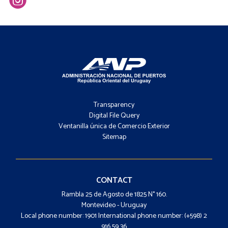
Footer
-
Transparency
Menú
Digital File Query
Ventanilla única de Comercio Exterior
Sitemap
Footer
-
Contacto
CONTACT
Rambla 25 de Agosto de 1825 N° 160.
Montevideo - Uruguay
Local phone number: 1901 International phone number: (+598) 2
916 59 36