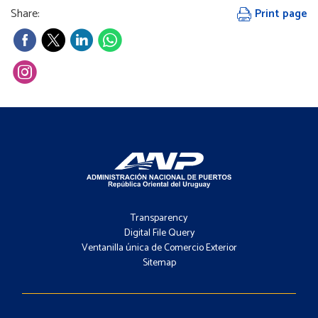
Share:
Print page
Footer
-
Transparency
Menú
Digital File Query
Ventanilla única de Comercio Exterior
Sitemap
Footer
-
Contacto