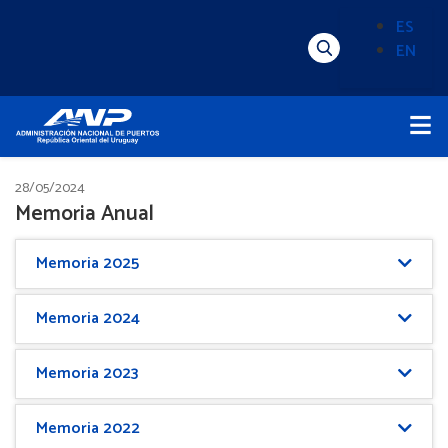
Pasar
ES
al
EN
Menú
Alternado
contenido
Superior
de
principal
Menú
idioma
Principal
(Content)
28/05/2024
Memoria Anual
Memoria 2025
Memoria 2024
Memoria 2023
Memoria 2022