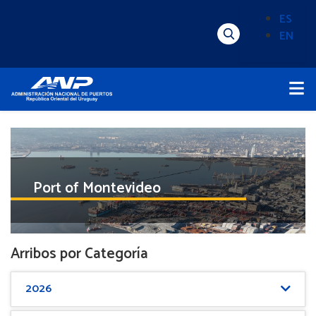
Pasar
ES
al
EN
Menú
Alternado
contenido
Superior
de
principal
Menú
idioma
Principal
(Content)
Port of Montevideo
Arribos por Categoría
2026