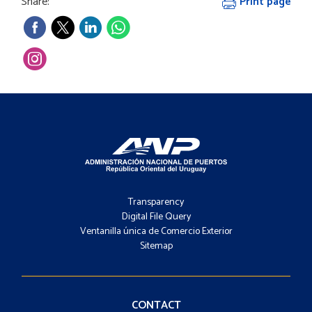
Share:
Print page
Footer
-
Transparency
Menú
Digital File Query
Ventanilla única de Comercio Exterior
Sitemap
Footer
-
Contacto
CONTACT