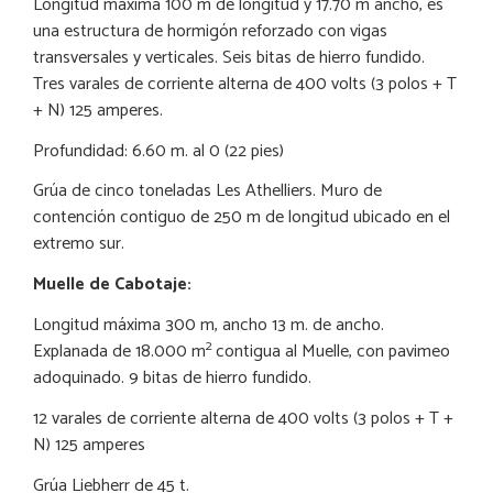
Longitud máxima
100 m de longitud y
17.70 m ancho, es
una estructura de hormigón reforzado con vigas
transversales y verticales. Seis bitas de hierro fundido.
Tres varales de corriente alterna de 400 volts (3 polos + T
+ N) 125 amperes.
Profundidad:
6.60 m
. al 0 (
22 pies
)
Grúa de cinco toneladas Les Athelliers. Muro de
contención contiguo de
250 m
de longitud ubicado en el
extremo sur.
Muelle de Cabotaje:
Longitud máxima 300 m, ancho
13 m
. de ancho.
2
Explanada de 18.000 m
contigua al Muelle, con pavimeo
adoquinado. 9 bitas de hierro fundido.
12 varales de corriente alterna de 400 volts (3 polos + T +
N) 125 amperes
Grúa Liebherr de 45 t.