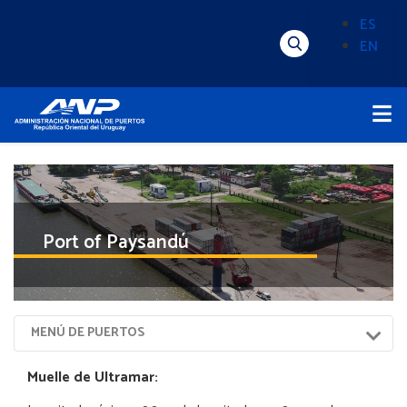
Pasar
ES
al
EN
Menú
Alternado
contenido
Superior
de
principal
Menú
idioma
Principal
(Content)
Port of Paysandú
Menú
MENÚ DE PUERTOS
Sección
Puerto
Muelle de Ultramar: