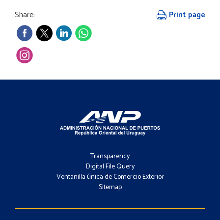
Share:
Print page
Footer
-
Transparency
Menú
Digital File Query
Ventanilla única de Comercio Exterior
Sitemap
Footer
-