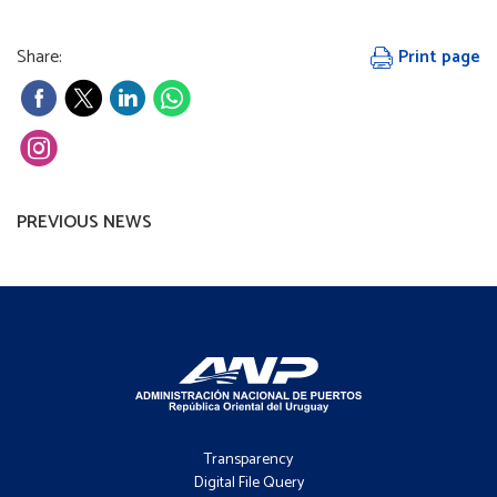
Share:
Print page
PREVIOUS NEWS
Footer
-
Transparency
Menú
Digital File Query