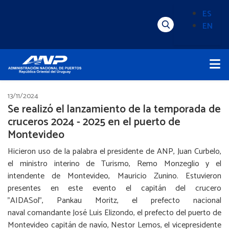
Pasar
ES
al
EN
Menú
Alternado
contenido
Superior
de
principal
Menú
idioma
Principal
(Content)
13/11/2024
Se realizó el lanzamiento de la temporada de
cruceros 2024 - 2025 en el puerto de
Montevideo
Hicieron uso de la palabra el presidente de ANP, Juan Curbelo,
el ministro interino de Turismo, Remo Monzeglio y el
intendente de Montevideo, Mauricio Zunino. Estuvieron
presentes en este evento el capitán del crucero
"AIDASol", Pankau Moritz, el prefecto nacional
naval comandante José Luis Elizondo, el prefecto del puerto de
Montevideo capitán de navío, Nestor Lemos, el vicepresidente