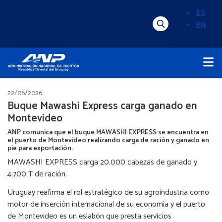
Pasar
ES
al
EN
Menú
Alternado
contenido
Superior
de
principal
Menú
idioma
Principal
(Content)
22/06/2026
Buque Mawashi Express carga ganado en
Montevideo
ANP comunica que el buque MAWASHI EXPRESS se encuentra en
el puerto de Montevideo realizando carga de ración y ganado en
pie para exportación.
MAWASHI EXPRESS carga 20.000 cabezas de ganado y
4.700 T de ración.
Uruguay reafirma el rol estratégico de su agroindustria como
motor de inserción internacional de su economía y el puerto
de Montevideo es un eslabón que presta servicios