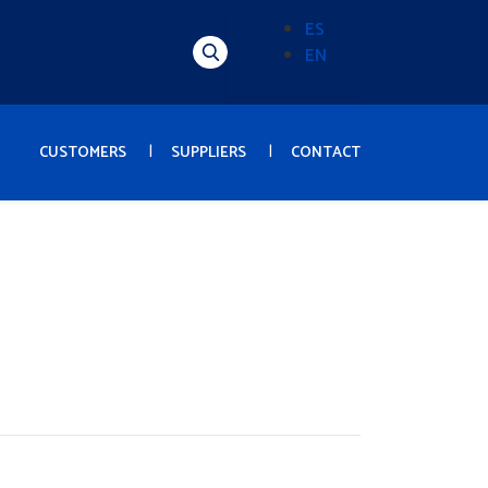
ES
EN
Alternador
de
idioma
(Content)
CUSTOMERS
SUPPLIERS
CONTACT