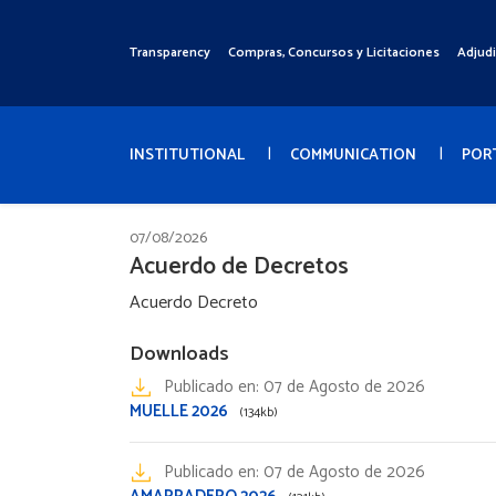
Pasar
al
Transparency
Compras, Concursos y Licitaciones
Adjud
Menú
contenido
Superior
principal
Menú
Principal
INSTITUTIONAL
COMMUNICATION
POR
07/08/2026
Acuerdo de Decretos
Acuerdo Decreto
Downloads
Publicado en:
07 de Agosto de 2026
MUELLE 2026
(134kb)
Publicado en:
07 de Agosto de 2026