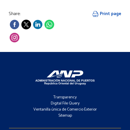
Share:
Print page
Footer
-
Transparency
Menú
Digital File Query
Ventanilla única de Comercio Exterior
Sitemap
Footer
-