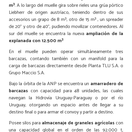
3
m
. A lo largo del muelle gira sobre rieles una grúa pórtico
Liebherr de origen austríaco, teniendo dentro de sus
accesorios un grapo de 8 m³, otro de 15 m³ , un spreader
de 20” y otro de 40”, pudiendo movilizar contenedores. Al
sur del muelle se encuentra la nueva
ampliación de la
3
explanada con 12.500 m
En el muelle pueden operar simultáneamente tres
barcazas, contando también con un manifold para la
carga de barcazas directamente desde Planta TLU S.A. o
Grupo Maccio S.A.
Bajo la órbita de la ANP se encuentra un
amarradero de
barcazas
con capacidad para 48 unidades, las cuales
navegan la Hidrovía Uruguay-Paraguay o por el río
Uruguay, otorgando un espacio antes de llegar a su
destino final o para armar el convoy y partir a destino.
Posee silos para
almacenaje de graneles agrícolas
con
una capacidad global en el orden de las 92.000 t,